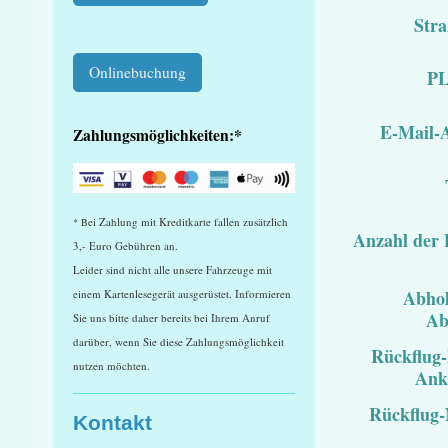
Stra
Onlinebuchung
PL
E-Mail-A
Zahlungsmöglichkeiten:*
ei Zahlung mit Kreditkarte fallen zusätzlich
* B
Anzahl der 
3,- Euro Gebühren an.
Leider sind nicht alle unsere Fahrzeuge mit
Abho
einem Kartenlesegerät ausgerüstet. Informieren
Ab
Sie uns bitte daher bereits bei Ihrem Anruf
darüber, wenn Sie diese Zahlungsmöglichkeit
Rückflug
nutzen möchten.
Anku
Rückflug
Kontakt