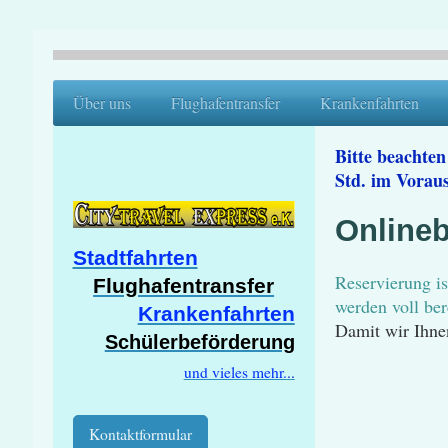
Über uns
Flughafentransfer
Krankenfahrten
Bitte beachten
Std. im Vorau
Online
Stadtfahrten
Reservierung is
Flughafentransfer
werden voll ber
Krankenfahrten
Damit wir Ihnen
Schülerbeförderung
und vieles mehr.
.
.
Kontaktformular